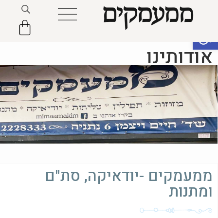
פתח סרגל נגישות
אודותינו
ממעמקים -יודאיקה, סת"ם
ומתנות