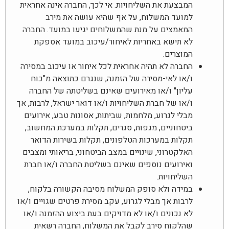
המבצעת את השליחויות. אי לכך, החברה אינה אחראית
למועד המשלוח, על אף שהיא עושה את מירב
המאמצים על מנת שהמשלוחים יגיעו במועד. החברה
לא תישא באחריות לאיחור/עיכוב במועד אספקת
המוצרים.
החברה לא תהיה אחראית לכל איחור או עיכוב במסירה
ו/או לאי-מסירה של הזמנה, שנגרם כתוצאה מ"כוח
עליון" ו/או מאירועים שאינם בשליטתה של החברה
ו/או של חברת השליחויות ו/או דואר ישראל, לרבות, אך
מבלי לגרוע, מלחמות, שביתות, אסונות טבע, אירועים
ביטחוניים, מגפות, סגרים, תקלות במערכת המחשוב,
תקלות במערכות הטלפונים, תקלות בשירות הדואר
האלקטרוני, שינויים במצב הביטחוני, בריאותי ומצבים
ואירועים נוספים שאינם בשליטת החברה ו/או חברת
השליחויות.
במידה ולא סופק המשלוח מסיבה הקשורה בלקוח,
לרבות אך מבלי לגרוע, עקב מסירת פרטים שגויים ו/או
לא נכונים ו/או לא מדויקים בעת ביצוע ההזמנה ו/או
שהלקוח סירב לקבל את המשלוח, החברה רשאית