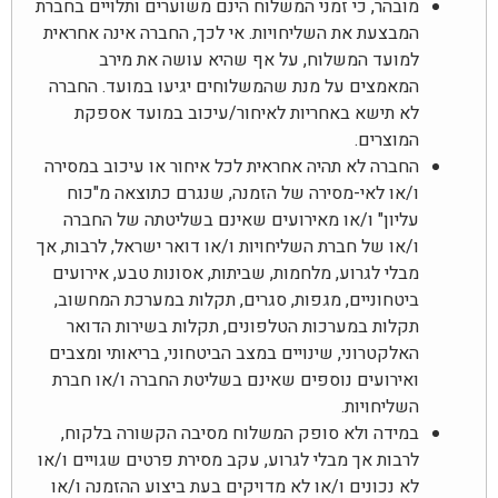
מובהר, כי זמני המשלוח הינם משוערים ותלויים בחברת
המבצעת את השליחויות. אי לכך, החברה אינה אחראית
למועד המשלוח, על אף שהיא עושה את מירב
המאמצים על מנת שהמשלוחים יגיעו במועד. החברה
לא תישא באחריות לאיחור/עיכוב במועד אספקת
המוצרים.
החברה לא תהיה אחראית לכל איחור או עיכוב במסירה
ו/או לאי-מסירה של הזמנה, שנגרם כתוצאה מ"כוח
עליון" ו/או מאירועים שאינם בשליטתה של החברה
ו/או של חברת השליחויות ו/או דואר ישראל, לרבות, אך
מבלי לגרוע, מלחמות, שביתות, אסונות טבע, אירועים
ביטחוניים, מגפות, סגרים, תקלות במערכת המחשוב,
תקלות במערכות הטלפונים, תקלות בשירות הדואר
האלקטרוני, שינויים במצב הביטחוני, בריאותי ומצבים
ואירועים נוספים שאינם בשליטת החברה ו/או חברת
השליחויות.
במידה ולא סופק המשלוח מסיבה הקשורה בלקוח,
לרבות אך מבלי לגרוע, עקב מסירת פרטים שגויים ו/או
לא נכונים ו/או לא מדויקים בעת ביצוע ההזמנה ו/או