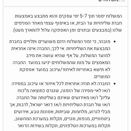
המשלוח ימסר תוך 5-7 ימי עסקים והוא מתבצע באמצעות
חברת שליחויות עד הבית, או באיסוף עצמי מאחד הסניפים
שלנו (במבצעים ובחגים זמן האספקה עלול להתארך מעט).
מובהר, כי זמני המשלוח הינם משוערים ותלויים בחברת
המבצעת את השליחויות. אי לכך, החברה אינה אחראית
למועד המשלוח, על אף שהיא עושה את מירב
המאמצים על מנת שהמשלוחים יגיעו במועד. החברה
לא תישא באחריות לאיחור/עיכוב במועד אספקת
המוצרים.
החברה לא תהיה אחראית לכל איחור או עיכוב במסירה
ו/או לאי-מסירה של הזמנה, שנגרם כתוצאה מ"כוח
עליון" ו/או מאירועים שאינם בשליטתה של החברה
ו/או של חברת השליחויות ו/או דואר ישראל, לרבות, אך
מבלי לגרוע, מלחמות, שביתות, אסונות טבע, אירועים
ביטחוניים, מגפות, סגרים, תקלות במערכת המחשוב,
תקלות במערכות הטלפונים, תקלות בשירות הדואר