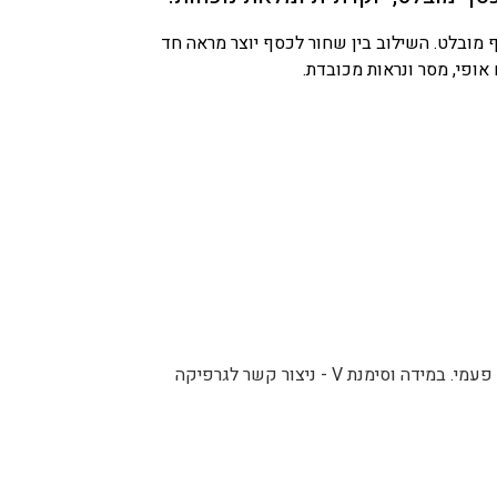
 מובלט. השילוב בין שחור לכסף יוצר מראה חד
ופי, מסר ונראות מכובדת.
ניתן להוסיף מיתוג אישי על המוצרים בתוספת 180 ש"ח חד פעמי. במידה וסימנת V - ניצור קשר לגרפיקה