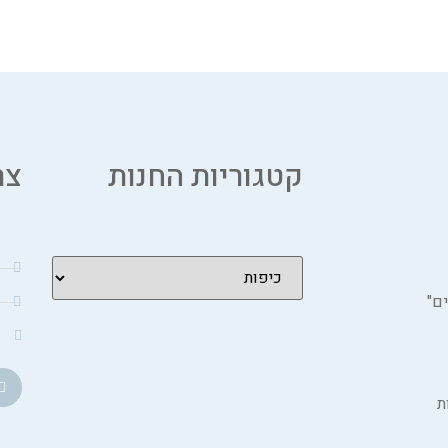
קטגוריות החנות
צר
ם"
ת