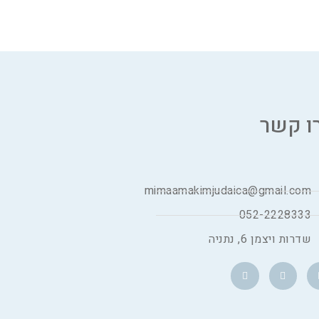
ו קשר
mimaamakimjudaica@gmail.com
052-2228333
שדרות ויצמן 6, נתניה