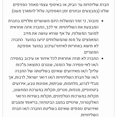
חברת שליחויות עד הבית, או באיסוף עצמי מאחד הסניפים
שלנו (במבצעים ובחגים זמן האספקה עלול להתארך מעט).
מובהר, כי זמני המשלוח הינם משוערים ותלויים בחברת
המבצעת את השליחויות. אי לכך, החברה אינה אחראית
למועד המשלוח, על אף שהיא עושה את מירב
המאמצים על מנת שהמשלוחים יגיעו במועד. החברה
לא תישא באחריות לאיחור/עיכוב במועד אספקת
המוצרים.
החברה לא תהיה אחראית לכל איחור או עיכוב במסירה
ו/או לאי-מסירה של הזמנה, שנגרם כתוצאה מ"כוח
עליון" ו/או מאירועים שאינם בשליטתה של החברה
ו/או של חברת השליחויות ו/או דואר ישראל, לרבות, אך
מבלי לגרוע, מלחמות, שביתות, אסונות טבע, אירועים
ביטחוניים, מגפות, סגרים, תקלות במערכת המחשוב,
תקלות במערכות הטלפונים, תקלות בשירות הדואר
האלקטרוני, שינויים במצב הביטחוני, בריאותי ומצבים
ואירועים נוספים שאינם בשליטת החברה ו/או חברת
השליחויות.