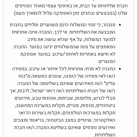
חברת שליחויות עד הבית, או באיסוף עצמי מאחד הסניפים
שלנו (במבצעים ובחגים זמן האספקה עלול להתארך מעט).
מובהר, כי זמני המשלוח הינם משוערים ותלויים בחברת
המבצעת את השליחויות. אי לכך, החברה אינה אחראית
למועד המשלוח, על אף שהיא עושה את מירב
המאמצים על מנת שהמשלוחים יגיעו במועד. החברה
לא תישא באחריות לאיחור/עיכוב במועד אספקת
המוצרים.
החברה לא תהיה אחראית לכל איחור או עיכוב במסירה
ו/או לאי-מסירה של הזמנה, שנגרם כתוצאה מ"כוח
עליון" ו/או מאירועים שאינם בשליטתה של החברה
ו/או של חברת השליחויות ו/או דואר ישראל, לרבות, אך
מבלי לגרוע, מלחמות, שביתות, אסונות טבע, אירועים
ביטחוניים, מגפות, סגרים, תקלות במערכת המחשוב,
תקלות במערכות הטלפונים, תקלות בשירות הדואר
האלקטרוני, שינויים במצב הביטחוני, בריאותי ומצבים
ואירועים נוספים שאינם בשליטת החברה ו/או חברת
השליחויות.