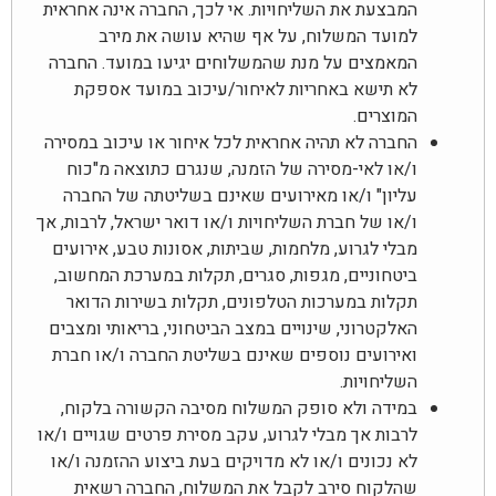
המבצעת את השליחויות. אי לכך, החברה אינה אחראית
למועד המשלוח, על אף שהיא עושה את מירב
המאמצים על מנת שהמשלוחים יגיעו במועד. החברה
לא תישא באחריות לאיחור/עיכוב במועד אספקת
המוצרים.
החברה לא תהיה אחראית לכל איחור או עיכוב במסירה
ו/או לאי-מסירה של הזמנה, שנגרם כתוצאה מ"כוח
עליון" ו/או מאירועים שאינם בשליטתה של החברה
ו/או של חברת השליחויות ו/או דואר ישראל, לרבות, אך
מבלי לגרוע, מלחמות, שביתות, אסונות טבע, אירועים
ביטחוניים, מגפות, סגרים, תקלות במערכת המחשוב,
תקלות במערכות הטלפונים, תקלות בשירות הדואר
האלקטרוני, שינויים במצב הביטחוני, בריאותי ומצבים
ואירועים נוספים שאינם בשליטת החברה ו/או חברת
השליחויות.
במידה ולא סופק המשלוח מסיבה הקשורה בלקוח,
לרבות אך מבלי לגרוע, עקב מסירת פרטים שגויים ו/או
לא נכונים ו/או לא מדויקים בעת ביצוע ההזמנה ו/או
שהלקוח סירב לקבל את המשלוח, החברה רשאית