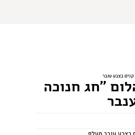
קנים בצבע ענבר
לום "חג חנוכה
נבר
ם בצבע ענבר מעלף