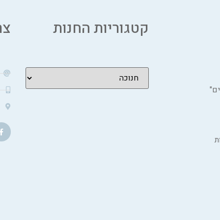
קטגוריות החנות
צר
ם"
ת