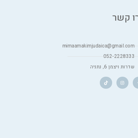
ו קשר
mimaamakimjudaica@gmail.com
052-2228333
שדרות ויצמן 6, נתניה