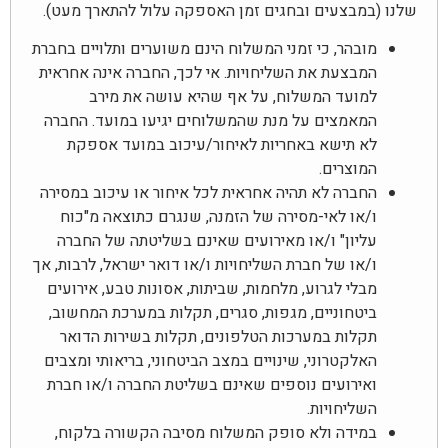
שלנו (במבצעים ובחגים זמן האספקה עלול להתארך מעט).
מובהר, כי זמני המשלוח הינם משוערים ותלויים בחברת
המבצעת את השליחויות. אי לכך, החברה אינה אחראית
למועד המשלוח, על אף שהיא עושה את מירב
המאמצים על מנת שהמשלוחים יגיעו במועד. החברה
לא תישא באחריות לאיחור/עיכוב במועד אספקת
המוצרים.
החברה לא תהיה אחראית לכל איחור או עיכוב במסירה
ו/או לאי-מסירה של הזמנה, שנגרם כתוצאה מ"כוח
עליון" ו/או מאירועים שאינם בשליטתה של החברה
ו/או של חברת השליחויות ו/או דואר ישראל, לרבות, אך
מבלי לגרוע, מלחמות, שביתות, אסונות טבע, אירועים
ביטחוניים, מגפות, סגרים, תקלות במערכת המחשוב,
תקלות במערכות הטלפונים, תקלות בשירות הדואר
האלקטרוני, שינויים במצב הביטחוני, בריאותי ומצבים
ואירועים נוספים שאינם בשליטת החברה ו/או חברת
השליחויות.
במידה ולא סופק המשלוח מסיבה הקשורה בלקוח,