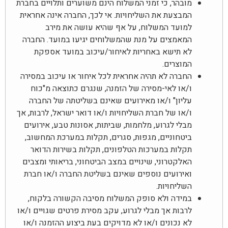
מובהר, כי זמני המשלוח הינם משוערים ותלויים בחברת
המבצעת את השליחויות. אי לכך, החברה אינה אחראית
למועד המשלוח, על אף שהיא עושה את מירב
המאמצים על מנת שהמשלוחים יגיעו במועד. החברה
לא תישא באחריות לאיחור/עיכוב במועד אספקת
המוצרים.
החברה לא תהיה אחראית לכל איחור או עיכוב במסירה
ו/או לאי-מסירה של הזמנה, שנגרם כתוצאה מ"כוח
עליון" ו/או מאירועים שאינם בשליטתה של החברה
ו/או של חברת השליחויות ו/או דואר ישראל, לרבות, אך
מבלי לגרוע, מלחמות, שביתות, אסונות טבע, אירועים
ביטחוניים, מגפות, סגרים, תקלות במערכת המחשוב,
תקלות במערכות הטלפונים, תקלות בשירות הדואר
האלקטרוני, שינויים במצב הביטחוני, בריאותי ומצבים
ואירועים נוספים שאינם בשליטת החברה ו/או חברת
השליחויות.
במידה ולא סופק המשלוח מסיבה הקשורה בלקוח,
לרבות אך מבלי לגרוע, עקב מסירת פרטים שגויים ו/או
לא נכונים ו/או לא מדויקים בעת ביצוע ההזמנה ו/או