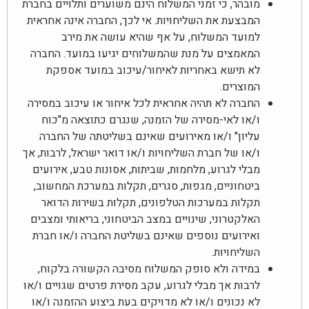
מובהר, כי זמני המשלוח הינם משוערים ותלויים בחברת
המבצעת את השליחויות. אי לכך, החברה אינה אחראית
למועד המשלוח, על אף שהיא עושה את מירב
המאמצים על מנת שהמשלוחים יגיעו במועד. החברה
לא תישא באחריות לאיחור/עיכוב במועד אספקת
המוצרים.
החברה לא תהיה אחראית לכל איחור או עיכוב במסירה
ו/או לאי-מסירה של הזמנה, שנגרם כתוצאה מ"כוח
עליון" ו/או מאירועים שאינם בשליטתה של החברה
ו/או של חברת השליחויות ו/או דואר ישראל, לרבות, אך
מבלי לגרוע, מלחמות, שביתות, אסונות טבע, אירועים
ביטחוניים, מגפות, סגרים, תקלות במערכת המחשוב,
תקלות במערכות הטלפונים, תקלות בשירות הדואר
האלקטרוני, שינויים במצב הביטחוני, בריאותי ומצבים
ואירועים נוספים שאינם בשליטת החברה ו/או חברת
השליחויות.
במידה ולא סופק המשלוח מסיבה הקשורה בלקוח,
לרבות אך מבלי לגרוע, עקב מסירת פרטים שגויים ו/או
לא נכונים ו/או לא מדויקים בעת ביצוע ההזמנה ו/או