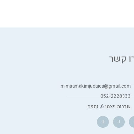
ו קשר
mimaamakimjudaica@gmail.com
052-2228333
שדרות ויצמן 6, נתניה