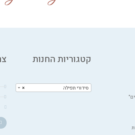
קטגוריות החנות
צר
סידורי תפילה
×
ם"
ת