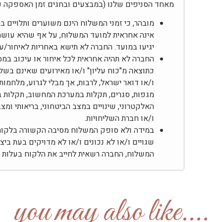
מאחד הסניפים שלנו (במבצעים ובחגים זמן האספקה ע
מובהר, כי זמני המשלוח הינם משוערים ותלויים 
אינה אחראית למועד המשלוח, על אף שהיא עוש
יגיעו במועד. החברה לא תישא באחריות לאיחור/
החברה לא תהיה אחראית לכל איחור או עיכוב במס
כתוצאה מ"כוח עליון" ו/או מאירועים שאינם בשל
ו/או דואר ישראל, לרבות, אך מבלי לגרוע, מלחמות,
מגפות, סגרים, תקלות במערכת המחשוב, תקלות ב
האלקטרוני, שינויים במצב הביטחוני, בריאותי ומ
ו/או חברת השליחויות.
במידה ולא סופק המשלוח מסיבה הקשורה בלקוח, 
שגויים ו/או לא נכונים ו/או לא מדויקים בעת בי
המשלוח, החברה רשאית לחייב את הלקוח בעלות דמ
....you may also like