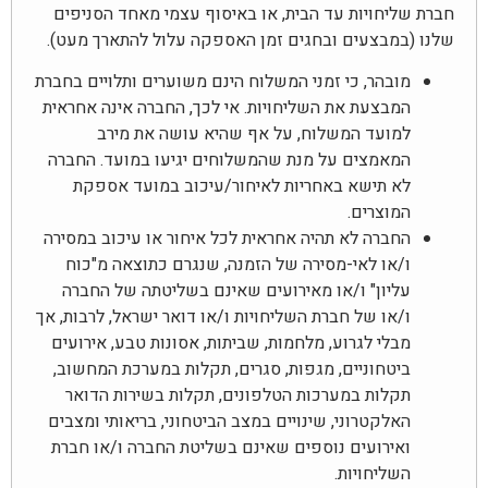
חברת שליחויות עד הבית, או באיסוף עצמי מאחד הסניפים
שלנו (במבצעים ובחגים זמן האספקה עלול להתארך מעט).
מובהר, כי זמני המשלוח הינם משוערים ותלויים בחברת
המבצעת את השליחויות. אי לכך, החברה אינה אחראית
למועד המשלוח, על אף שהיא עושה את מירב
המאמצים על מנת שהמשלוחים יגיעו במועד. החברה
לא תישא באחריות לאיחור/עיכוב במועד אספקת
המוצרים.
החברה לא תהיה אחראית לכל איחור או עיכוב במסירה
ו/או לאי-מסירה של הזמנה, שנגרם כתוצאה מ"כוח
עליון" ו/או מאירועים שאינם בשליטתה של החברה
ו/או של חברת השליחויות ו/או דואר ישראל, לרבות, אך
מבלי לגרוע, מלחמות, שביתות, אסונות טבע, אירועים
ביטחוניים, מגפות, סגרים, תקלות במערכת המחשוב,
תקלות במערכות הטלפונים, תקלות בשירות הדואר
האלקטרוני, שינויים במצב הביטחוני, בריאותי ומצבים
ואירועים נוספים שאינם בשליטת החברה ו/או חברת
השליחויות.