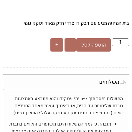
בית המזוזה מגיע עם דבק דו צדדי חזק מאוד ופקק גומי.
הוספה לסל
-
+
משלוחים
המשלוח ימסר תוך 5-7 ימי עסקים והוא מתבצע באמצעות
חברת שליחויות עד הבית, או באיסוף עצמי מאחד הסניפים
שלנו (במבצעים ובחגים זמן האספקה עלול להתארך מעט).
מובהר, כי זמני המשלוח הינם משוערים ותלויים בחברת
המבצעת את השליחויות. אי לכך, החברה אינה אחראית