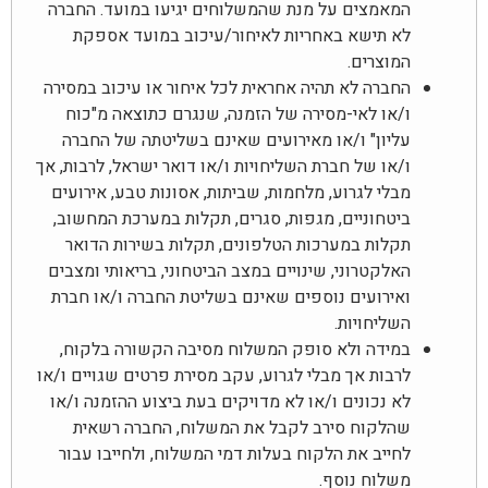
המאמצים על מנת שהמשלוחים יגיעו במועד. החברה
לא תישא באחריות לאיחור/עיכוב במועד אספקת
המוצרים.
החברה לא תהיה אחראית לכל איחור או עיכוב במסירה
ו/או לאי-מסירה של הזמנה, שנגרם כתוצאה מ"כוח
עליון" ו/או מאירועים שאינם בשליטתה של החברה
ו/או של חברת השליחויות ו/או דואר ישראל, לרבות, אך
מבלי לגרוע, מלחמות, שביתות, אסונות טבע, אירועים
ביטחוניים, מגפות, סגרים, תקלות במערכת המחשוב,
תקלות במערכות הטלפונים, תקלות בשירות הדואר
האלקטרוני, שינויים במצב הביטחוני, בריאותי ומצבים
ואירועים נוספים שאינם בשליטת החברה ו/או חברת
השליחויות.
במידה ולא סופק המשלוח מסיבה הקשורה בלקוח,
לרבות אך מבלי לגרוע, עקב מסירת פרטים שגויים ו/או
לא נכונים ו/או לא מדויקים בעת ביצוע ההזמנה ו/או
שהלקוח סירב לקבל את המשלוח, החברה רשאית
לחייב את הלקוח בעלות דמי המשלוח, ולחייבו עבור
משלוח נוסף.