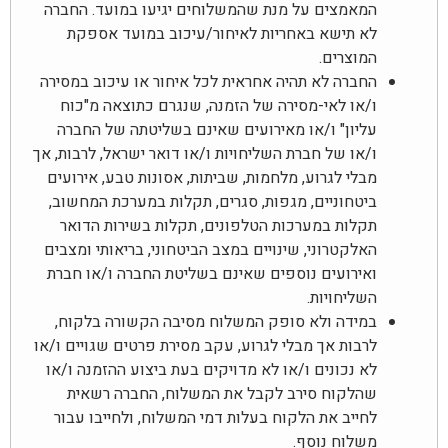
המאמצים על מנת שהמשלוחים יגיעו במועד. החברה
לא תישא באחריות לאיחור/עיכוב במועד אספקת
המוצרים.
החברה לא תהיה אחראית לכל איחור או עיכוב במסירה
ו/או לאי-מסירה של הזמנה, שנגרם כתוצאה מ"כוח
עליון" ו/או מאירועים שאינם בשליטתה של החברה
ו/או של חברת השליחויות ו/או דואר ישראל, לרבות, אך
מבלי לגרוע, מלחמות, שביתות, אסונות טבע, אירועים
ביטחוניים, מגפות, סגרים, תקלות במערכת המחשוב,
תקלות במערכות הטלפונים, תקלות בשירות הדואר
האלקטרוני, שינויים במצב הביטחוני, בריאותי ומצבים
ואירועים נוספים שאינם בשליטת החברה ו/או חברת
השליחויות.
במידה ולא סופק המשלוח מסיבה הקשורה בלקוח,
לרבות אך מבלי לגרוע, עקב מסירת פרטים שגויים ו/או
לא נכונים ו/או לא מדויקים בעת ביצוע ההזמנה ו/או
שהלקוח סירב לקבל את המשלוח, החברה רשאית
לחייב את הלקוח בעלות דמי המשלוח, ולחייבו עבור
משלוח נוסף.