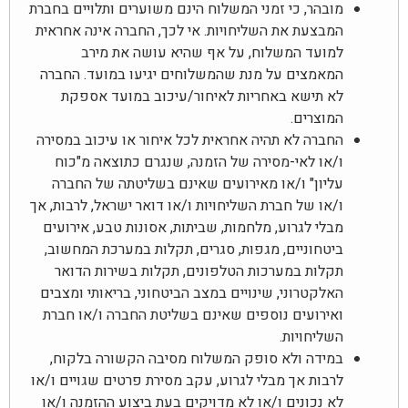
מובהר, כי זמני המשלוח הינם משוערים ותלויים בחברת
המבצעת את השליחויות. אי לכך, החברה אינה אחראית
למועד המשלוח, על אף שהיא עושה את מירב
המאמצים על מנת שהמשלוחים יגיעו במועד. החברה
לא תישא באחריות לאיחור/עיכוב במועד אספקת
המוצרים.
החברה לא תהיה אחראית לכל איחור או עיכוב במסירה
ו/או לאי-מסירה של הזמנה, שנגרם כתוצאה מ"כוח
עליון" ו/או מאירועים שאינם בשליטתה של החברה
ו/או של חברת השליחויות ו/או דואר ישראל, לרבות, אך
מבלי לגרוע, מלחמות, שביתות, אסונות טבע, אירועים
ביטחוניים, מגפות, סגרים, תקלות במערכת המחשוב,
תקלות במערכות הטלפונים, תקלות בשירות הדואר
האלקטרוני, שינויים במצב הביטחוני, בריאותי ומצבים
ואירועים נוספים שאינם בשליטת החברה ו/או חברת
השליחויות.
במידה ולא סופק המשלוח מסיבה הקשורה בלקוח,
לרבות אך מבלי לגרוע, עקב מסירת פרטים שגויים ו/או
לא נכונים ו/או לא מדויקים בעת ביצוע ההזמנה ו/או