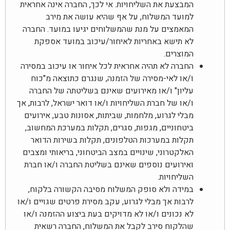
המבצעת את השליחויות. אי לכך, החברה אינה אחראית
למועד המשלוח, על אף שהיא עושה את מירב
המאמצים על מנת שהמשלוחים יגיעו במועד. החברה
לא תישא באחריות לאיחור/עיכוב במועד אספקת
המוצרים.
החברה לא תהיה אחראית לכל איחור או עיכוב במסירה
ו/או לאי-מסירה של הזמנה, שנגרם כתוצאה מ"כוח
עליון" ו/או מאירועים שאינם בשליטתה של החברה
ו/או של חברת השליחויות ו/או דואר ישראל, לרבות, אך
מבלי לגרוע, מלחמות, שביתות, אסונות טבע, אירועים
ביטחוניים, מגפות, סגרים, תקלות במערכת המחשוב,
תקלות במערכות הטלפונים, תקלות בשירות הדואר
האלקטרוני, שינויים במצב הביטחוני, בריאותי ומצבים
ואירועים נוספים שאינם בשליטת החברה ו/או חברת
השליחויות.
במידה ולא סופק המשלוח מסיבה הקשורה בלקוח,
לרבות אך מבלי לגרוע, עקב מסירת פרטים שגויים ו/או
לא נכונים ו/או לא מדויקים בעת ביצוע ההזמנה ו/או
שהלקוח סירב לקבל את המשלוח, החברה רשאית