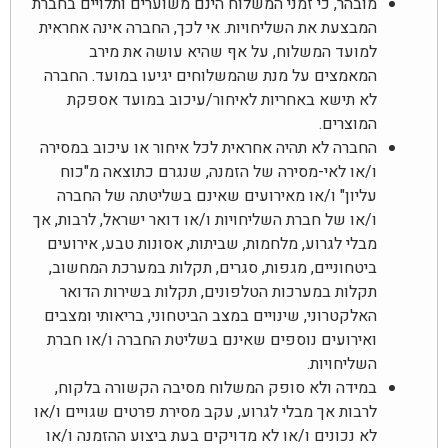
מובהר, כי זמני המשלוח הינם משוערים ותלויים בחברת
המבצעת את השליחויות. אי לכך, החברה אינה אחראית
למועד המשלוח, על אף שהיא עושה את מירב
המאמצים על מנת שהמשלוחים יגיעו במועד. החברה
לא תישא באחריות לאיחור/עיכוב במועד אספקת
המוצרים.
החברה לא תהיה אחראית לכל איחור או עיכוב במסירה
ו/או לאי-מסירה של הזמנה, שנגרם כתוצאה מ"כוח
עליון" ו/או מאירועים שאינם בשליטתה של החברה
ו/או של חברת השליחויות ו/או דואר ישראל, לרבות, אך
מבלי לגרוע, מלחמות, שביתות, אסונות טבע, אירועים
ביטחוניים, מגפות, סגרים, תקלות במערכת המחשוב,
תקלות במערכות הטלפונים, תקלות בשירות הדואר
האלקטרוני, שינויים במצב הביטחוני, בריאותי ומצבים
ואירועים נוספים שאינם בשליטת החברה ו/או חברת
השליחויות.
במידה ולא סופק המשלוח מסיבה הקשורה בלקוח,
לרבות אך מבלי לגרוע, עקב מסירת פרטים שגויים ו/או
לא נכונים ו/או לא מדויקים בעת ביצוע ההזמנה ו/או