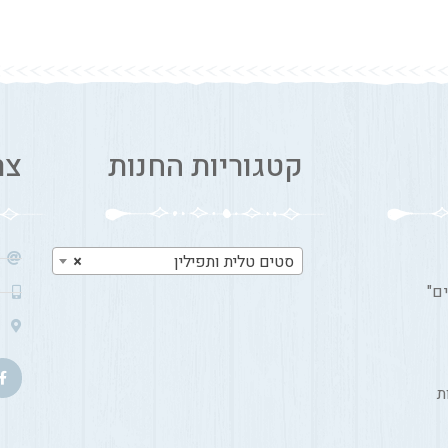
קטגוריות החנות
צר
סטים טלית ותפילין
×
ם"
ת