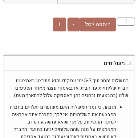
הוספה לסל
-
+
משלוחים
המשלוח ימסר תוך 5-7 ימי עסקים והוא מתבצע באמצעות
חברת שליחויות עד הבית, או באיסוף עצמי מאחד הסניפים
שלנו (במבצעים ובחגים זמן האספקה עלול להתארך מעט).
מובהר, כי זמני המשלוח הינם משוערים ותלויים בחברת
המבצעת את השליחויות. אי לכך, החברה אינה אחראית
למועד המשלוח, על אף שהיא עושה את מירב
המאמצים על מנת שהמשלוחים יגיעו במועד. החברה
לא תישא באחריות לאיחור/עיכוב במועד אספקת