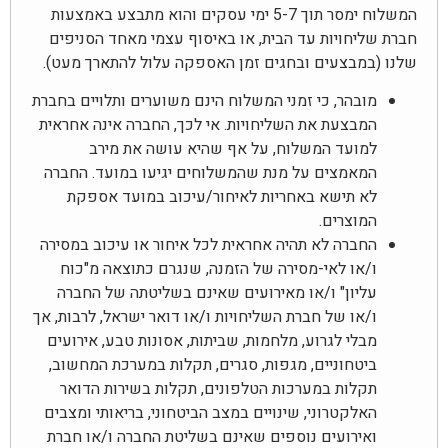
המשלוח ימסר תוך 5-7 ימי עסקים והוא מתבצע באמצעות
חברת שליחויות עד הבית, או באיסוף עצמי מאחד הסניפים
שלנו (במבצעים ובחגים זמן האספקה עלול להתארך מעט).
מובהר, כי זמני המשלוח הינם משוערים ותלויים בחברת
המבצעת את השליחויות. אי לכך, החברה אינה אחראית
למועד המשלוח, על אף שהיא עושה את מירב
המאמצים על מנת שהמשלוחים יגיעו במועד. החברה
לא תישא באחריות לאיחור/עיכוב במועד אספקת
המוצרים.
החברה לא תהיה אחראית לכל איחור או עיכוב במסירה
ו/או לאי-מסירה של הזמנה, שנגרם כתוצאה מ"כוח
עליון" ו/או מאירועים שאינם בשליטתה של החברה
ו/או של חברת השליחויות ו/או דואר ישראל, לרבות, אך
מבלי לגרוע, מלחמות, שביתות, אסונות טבע, אירועים
ביטחוניים, מגפות, סגרים, תקלות במערכת המחשוב,
תקלות במערכות הטלפונים, תקלות בשירות הדואר
האלקטרוני, שינויים במצב הביטחוני, בריאותי ומצבים
ואירועים נוספים שאינם בשליטת החברה ו/או חברת