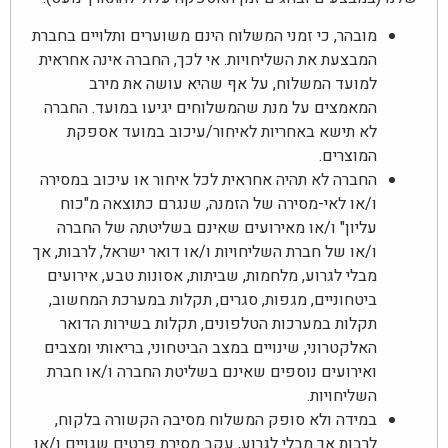
מובהר, כי זמני המשלוח הינם משוערים ותלויים בחברת
המבצעת את השליחויות. אי לכך, החברה אינה אחראית
למועד המשלוח, על אף שהיא עושה את מירב
המאמצים על מנת שהמשלוחים יגיעו במועד. החברה
לא תישא באחריות לאיחור/עיכוב במועד אספקת
המוצרים.
החברה לא תהיה אחראית לכל איחור או עיכוב במסירה
ו/או לאי-מסירה של הזמנה, שנגרם כתוצאה מ"כוח
עליון" ו/או מאירועים שאינם בשליטתה של החברה
ו/או של חברת השליחויות ו/או דואר ישראל, לרבות, אך
מבלי לגרוע, מלחמות, שביתות, אסונות טבע, אירועים
ביטחוניים, מגפות, סגרים, תקלות במערכת המחשוב,
תקלות במערכות הטלפונים, תקלות בשירות הדואר
האלקטרוני, שינויים במצב הביטחוני, בריאותי ומצבים
ואירועים נוספים שאינם בשליטת החברה ו/או חברת
השליחויות.
במידה ולא סופק המשלוח מסיבה הקשורה בלקוח,
לרבות אך מבלי לגרוע, עקב מסירת פרטים שגויים ו/או