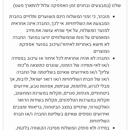
שלנו (במבצעים ובחגים זמן האספקה עלול להתארך מעט).
מובהר, כי זמני המשלוח הינם משוערים ותלויים בחברת
המבצעת את השליחויות. אי לכך, החברה אינה אחראית
למועד המשלוח, על אף שהיא עושה את מירב
המאמצים על מנת שהמשלוחים יגיעו במועד. החברה
לא תישא באחריות לאיחור/עיכוב במועד אספקת
המוצרים.
החברה לא תהיה אחראית לכל איחור או עיכוב במסירה
ו/או לאי-מסירה של הזמנה, שנגרם כתוצאה מ"כוח
עליון" ו/או מאירועים שאינם בשליטתה של החברה
ו/או של חברת השליחויות ו/או דואר ישראל, לרבות, אך
מבלי לגרוע, מלחמות, שביתות, אסונות טבע, אירועים
ביטחוניים, מגפות, סגרים, תקלות במערכת המחשוב,
תקלות במערכות הטלפונים, תקלות בשירות הדואר
האלקטרוני, שינויים במצב הביטחוני, בריאותי ומצבים
ואירועים נוספים שאינם בשליטת החברה ו/או חברת
השליחויות.
במידה ולא סופק המשלוח מסיבה הקשורה בלקוח,