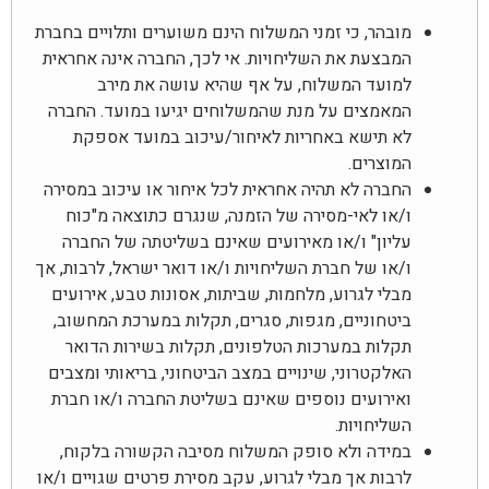
מובהר, כי זמני המשלוח הינם משוערים ותלויים בחברת
המבצעת את השליחויות. אי לכך, החברה אינה אחראית
למועד המשלוח, על אף שהיא עושה את מירב
המאמצים על מנת שהמשלוחים יגיעו במועד. החברה
לא תישא באחריות לאיחור/עיכוב במועד אספקת
המוצרים.
החברה לא תהיה אחראית לכל איחור או עיכוב במסירה
ו/או לאי-מסירה של הזמנה, שנגרם כתוצאה מ"כוח
עליון" ו/או מאירועים שאינם בשליטתה של החברה
ו/או של חברת השליחויות ו/או דואר ישראל, לרבות, אך
מבלי לגרוע, מלחמות, שביתות, אסונות טבע, אירועים
ביטחוניים, מגפות, סגרים, תקלות במערכת המחשוב,
תקלות במערכות הטלפונים, תקלות בשירות הדואר
האלקטרוני, שינויים במצב הביטחוני, בריאותי ומצבים
ואירועים נוספים שאינם בשליטת החברה ו/או חברת
השליחויות.
במידה ולא סופק המשלוח מסיבה הקשורה בלקוח,
לרבות אך מבלי לגרוע, עקב מסירת פרטים שגויים ו/או