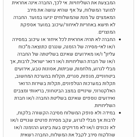
המבצעת את השליחויות. אי לכך, החברה אינה אחראית
למועד המשלוח, על אף שהיא עושה את מירב
המאמצים על מנת שהמשלוחים יגיעו במועד. החברה
לא תישא באחריות לאיחור/עיכוב במועד אספקת
המוצרים.
החברה לא תהיה אחראית לכל איחור או עיכוב במסירה
ו/או לאי-מסירה של הזמנה, שנגרם כתוצאה מ"כוח
עליון" ו/או מאירועים שאינם בשליטתה של החברה
ו/או של חברת השליחויות ו/או דואר ישראל, לרבות, אך
מבלי לגרוע, מלחמות, שביתות, אסונות טבע, אירועים
ביטחוניים, מגפות, סגרים, תקלות במערכת המחשוב,
תקלות במערכות הטלפונים, תקלות בשירות הדואר
האלקטרוני, שינויים במצב הביטחוני, בריאותי ומצבים
ואירועים נוספים שאינם בשליטת החברה ו/או חברת
השליחויות.
במידה ולא סופק המשלוח מסיבה הקשורה בלקוח,
לרבות אך מבלי לגרוע, עקב מסירת פרטים שגויים ו/או
לא נכונים ו/או לא מדויקים בעת ביצוע ההזמנה ו/או
שהלקוח סירב לקבל את המשלוח, החברה רשאית