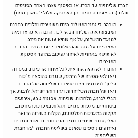
חברת שליחויות עד הבית, או באיסוף עצמי מאחד הסניפים
שלנו (במבצעים ובחגים זמן האספקה עלול להתארך מעט).
מובהר, כי זמני המשלוח הינם משוערים ותלויים בחברת
המבצעת את השליחויות. אי לכך, החברה אינה אחראית
למועד המשלוח, על אף שהיא עושה את מירב
המאמצים על מנת שהמשלוחים יגיעו במועד. החברה
לא תישא באחריות לאיחור/עיכוב במועד אספקת
המוצרים.
החברה לא תהיה אחראית לכל איחור או עיכוב במסירה
ו/או לאי-מסירה של הזמנה, שנגרם כתוצאה מ"כוח
עליון" ו/או מאירועים שאינם בשליטתה של החברה
ו/או של חברת השליחויות ו/או דואר ישראל, לרבות, אך
מבלי לגרוע, מלחמות, שביתות, אסונות טבע, אירועים
ביטחוניים, מגפות, סגרים, תקלות במערכת המחשוב,
תקלות במערכות הטלפונים, תקלות בשירות הדואר
האלקטרוני, שינויים במצב הביטחוני, בריאותי ומצבים
ואירועים נוספים שאינם בשליטת החברה ו/או חברת
השליחויות.