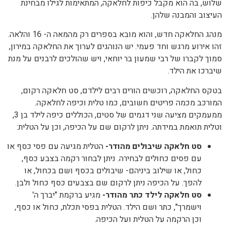
שלוש, בה הוא מקבל כיפות לחלאקה, המתאימות לגילו מבחינת
העיצוב והמבנה שלהן.
מנהג החלאקה חדש, והוא מובא בספרים רק מהמאה ה- 16 והלאה.
זהו אירוע מרגש וחד פעמי. יש הנוהגים לערוך את החלאקה במירון,
סמוך לקברו של רבי שמעון בר יוחאי, ויש שהולכים לרבנים על מנת
שיברכו את הילד.
בטקס החלאקה, רוכשים הורים רבים לילדם, סט חלאקה רקום,
המורכב מכמה פריטים חשובים, כמו טלית וכיפה לחלאקה.
ממעמקים מציעה שני דגמים של סטים, הכוללים כיפה לילד בן 3,
וטלית תואמת במידתה. ניתן לרקום שם על הכיפה, וכן על הטלית:
סט חלאקה שיבולים מהודר-
הטלית מגיעה עם פסי כסף או
עם פסים כחולים לבחירה. ניתן לבחור רקמה בצבע כסף,
כחול, או שילוב ביניהם- שיבולים בכסף ושם בכחול, או
להפך. על הכיפה ניתן לרקום שם בצבעים כסף כחול ולבן.
סט חלאקה לילד כתר מהודר-
מגיע ברקמת "יברך ה'
וישמרך", כתר ושם הילד. הטלית בפסי תכלת, כחול או כסף,
וכן הרקמה על הטלית ועל הכיפה.