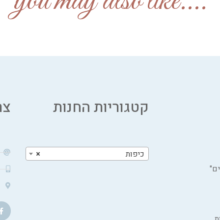
....you may also like
קטגוריות החנות
צר
כיפות
×
ם"
ת