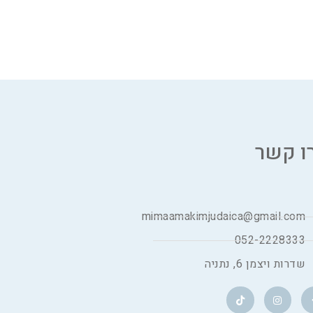
ו קשר
mimaamakimjudaica@gmail.com
052-2228333
שדרות ויצמן 6, נתניה