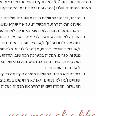
המשלוח ימסר תוך 5-7 ימי עסקים והוא מת
מאחד הסניפים שלנו (במבצעים ובחגים זמן האספקה ע
מובהר, כי זמני המשלוח הינם משוערים ותלויים 
אינה אחראית למועד המשלוח, על אף שהיא עוש
יגיעו במועד. החברה לא תישא באחריות לאיחור/
החברה לא תהיה אחראית לכל איחור או עיכוב במס
כתוצאה מ"כוח עליון" ו/או מאירועים שאינם בשל
ו/או דואר ישראל, לרבות, אך מבלי לגרוע, מלחמות,
מגפות, סגרים, תקלות במערכת המחשוב, תקלות ב
האלקטרוני, שינויים במצב הביטחוני, בריאותי ומ
ו/או חברת השליחויות.
במידה ולא סופק המשלוח מסיבה הקשורה בלקוח, 
שגויים ו/או לא נכונים ו/או לא מדויקים בעת בי
המשלוח, החברה רשאית לחייב את הלקוח בעלות דמ