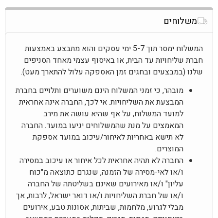
משלוחים
המשלוח ימסר תוך 5-7 ימי עסקים והוא מתבצע באמצעות
חברת שליחויות עד הבית, או באיסוף עצמי מאחד הסניפים
שלנו (במבצעים ובחגים זמן האספקה עלול להתארך מעט).
מובהר, כי זמני המשלוח הינם משוערים ותלויים בחברת
המבצעת את השליחויות. אי לכך, החברה אינה אחראית
למועד המשלוח, על אף שהיא עושה את מירב
המאמצים על מנת שהמשלוחים יגיעו במועד. החברה
לא תישא באחריות לאיחור/עיכוב במועד אספקת
המוצרים.
החברה לא תהיה אחראית לכל איחור או עיכוב במסירה
ו/או לאי-מסירה של הזמנה, שנגרם כתוצאה מ"כוח
עליון" ו/או מאירועים שאינם בשליטתה של החברה
ו/או של חברת השליחויות ו/או דואר ישראל, לרבות, אך
מבלי לגרוע, מלחמות, שביתות, אסונות טבע, אירועים