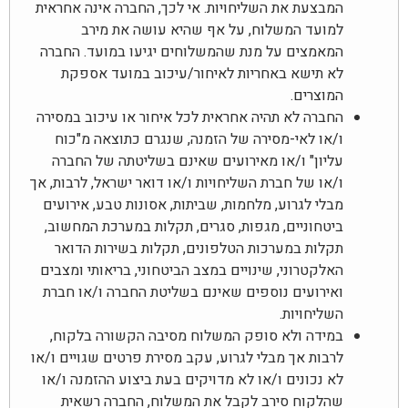
המבצעת את השליחויות. אי לכך, החברה אינה אחראית
למועד המשלוח, על אף שהיא עושה את מירב
המאמצים על מנת שהמשלוחים יגיעו במועד. החברה
לא תישא באחריות לאיחור/עיכוב במועד אספקת
המוצרים.
החברה לא תהיה אחראית לכל איחור או עיכוב במסירה
ו/או לאי-מסירה של הזמנה, שנגרם כתוצאה מ"כוח
עליון" ו/או מאירועים שאינם בשליטתה של החברה
ו/או של חברת השליחויות ו/או דואר ישראל, לרבות, אך
מבלי לגרוע, מלחמות, שביתות, אסונות טבע, אירועים
ביטחוניים, מגפות, סגרים, תקלות במערכת המחשוב,
תקלות במערכות הטלפונים, תקלות בשירות הדואר
האלקטרוני, שינויים במצב הביטחוני, בריאותי ומצבים
ואירועים נוספים שאינם בשליטת החברה ו/או חברת
השליחויות.
במידה ולא סופק המשלוח מסיבה הקשורה בלקוח,
לרבות אך מבלי לגרוע, עקב מסירת פרטים שגויים ו/או
לא נכונים ו/או לא מדויקים בעת ביצוע ההזמנה ו/או
שהלקוח סירב לקבל את המשלוח, החברה רשאית