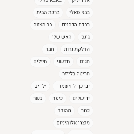
אקריליק
באבא סאלי
בבא סאלי
ברכת הבית
ברכת הכהנים
בר מצווה
גינס
האש שלי
הדלקת נרות
חבד
חגים
חדשני
חיילים
חריטה בלייזר
יברכך ה' וישמרך
ילדים
ירושלים
כיפה
כשר
כתר
מהודר
מוצרי אלומיניום