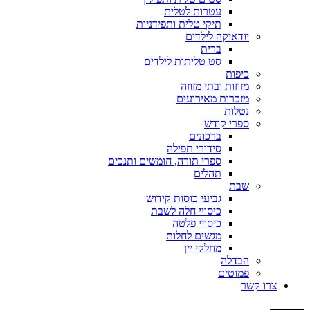
עטרות לטלית
תיקי טלית ותפידניות
יודאיקה לילדים
ברית
סט טליתות לילדים
כיפות
מזוזות ובתי מזוזה
מזכרות מאירועים
נטלות
ספרי קודש
ברכונים
סידורי תפילה
ספרי תורה, חומשים ותנכים
תהלים
שבת
גביעי כוסות קידוש
כיסויי חלה לשבת
כיסויי פלטה
מגשים לחלות
מחלקי יין
הבדלה
פמוטים
צרו קשר