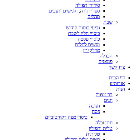
סידורי תפילה
ספרי תורה, חומשים ותנכים
תהלים
שבת
גביעי כוסות קידוש
כיסויי חלה לשבת
כיסויי פלטה
מגשים לחלות
מחלקי יין
הבדלה
פמוטים
צרו קשר
דף הבית
אודותינו
חנות
בר מצווה
חגים
חנוכה
פסח
כיסויי מצה דקורטיביים
חתן וכלה
טלית ותפילין
טליתות
סטים טלית ותפילין