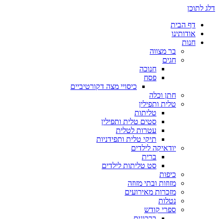
דלג לתוכן
דף הבית
אודותינו
חנות
בר מצווה
חגים
חנוכה
פסח
כיסויי מצה דקורטיביים
חתן וכלה
טלית ותפילין
טליתות
סטים טלית ותפילין
עטרות לטלית
תיקי טלית ותפידניות
יודאיקה לילדים
ברית
סט טליתות לילדים
כיפות
מזוזות ובתי מזוזה
מזכרות מאירועים
נטלות
ספרי קודש
ברכונים