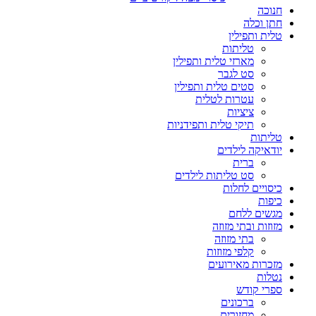
חנוכה
חתן וכלה
טלית ותפילין
טליתות
מארזי טלית ותפילין
סט לגבר
סטים טלית ותפילין
עטרות לטלית
ציציות
תיקי טלית ותפידניות
טליתות
יודאיקה לילדים
ברית
סט טליתות לילדים
כיסויים לחלות
כיפות
מגשים ללחם
מזוזות ובתי מזוזה
בתי מזוזה
קלפי מזוזות
מזכרות מאירועים
נטלות
ספרי קודש
ברכונים
מחזורים