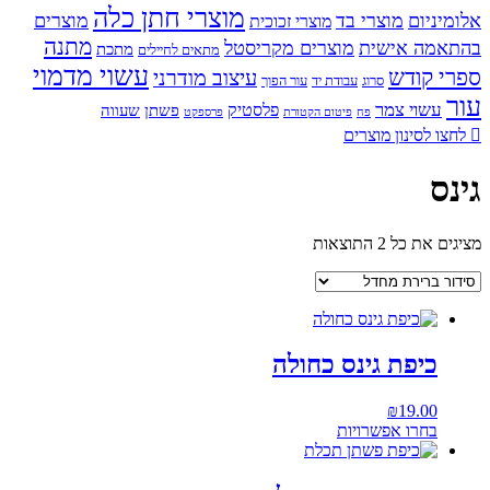
מוצרי חתן כלה
אלומיניום
מוצרי בד
מוצרים
מוצרי זכוכית
מתנה
בהתאמה אישית
מוצרים מקריסטל
מתכת
מתאים לחיילים
עשוי מדמוי
ספרי קודש
עיצוב מודרני
סרוג
עבודת יד
עור הפוך
עור
עשוי צמר
פלסטיק
פשתן
שעווה
פח
פיטום הקטורת
פרספקט
לחצו לסינון מוצרים
גינס
מציגים את כל ⁦2⁩ התוצאות
כיפת גינס כחולה
₪
19.00
בחרו אפשרויות