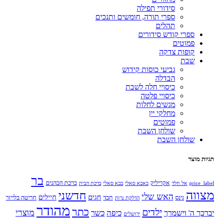
סידורי תפילה
ספרי תורה, חומשים ותנכים
תהלים
ספרי קודש סידורים
פמוטים
קופות צדקה
שבת
גביעי כוסות קידוש
הבדלה
כיסויי חלה לשבת
כיסויי פלטה
מגשים לחלות
מחלקי יין
פמוטים
שולחן השבת
שולחן השבת
תגיות מוצר
בר
אקריליק
ברכת הכהנים
price_label
אל חלד
באבא סאלי
בבא סאלי
ברכת הבית
מצווה
חדשני
האש שלי
חגים
חיילים
גינס
חבד
חריטה בלייזר
הדלקת נרות
מהודר
כתר
ילדים
מוצרי
יברכך ה' וישמרך
כיפה
כשר
ירושלים