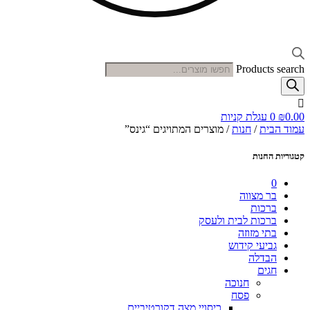
Products search
0.00
₪
0
עגלת קניות
עמוד הבית
/
חנות
/ מוצרים המתויגים “גינס”
קטגוריות החנות
0
בר מצווה
ברכות
ברכות לבית ולעסק
בתי מזוזה
גביעי קידוש
הבדלה
חגים
חנוכה
פסח
כיסויי מצה דקורטיביים