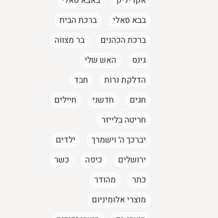
אקריליק
באבא סאלי
בבא סאלי
ברכת הבית
ברכת הכהנים
בר מצווה
גינס
האש שלי
הדלקת נרות
חבד
חגים
חדשני
חיילים
חריטה בלייזר
יברכך ה' וישמרך
ילדים
ירושלים
כיפה
כשר
כתר
מהודר
מוצרי אלומיניום